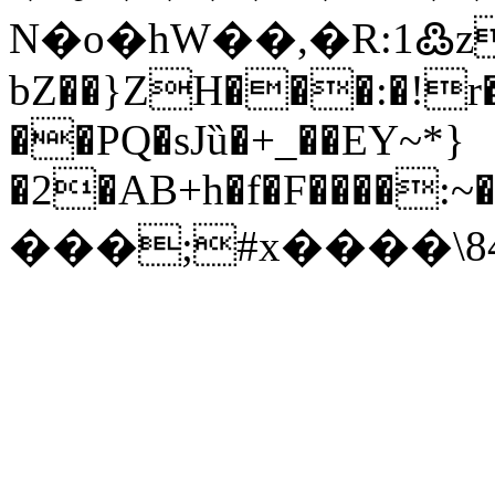
N�o�hW��,�R:1߷z
bZ��}ZH���:�!r
��PQ�sJȕ�+_��EY~*}
�2�AB+h�f�F����:~
���;#x����\8