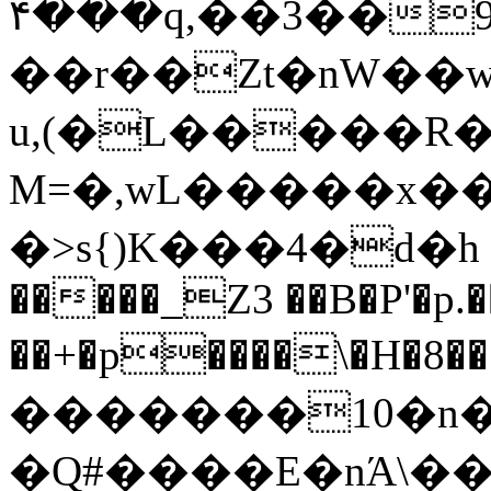
��۴�q,��3��9��/WG��z���T�2D
��r��Zt�nW��w
u,(�L�����R�
M=�,wL�����x��
�>s{)K���4�d�h ��;�ߢW 
�����_Z3 ��B�P'�p
��+�p����\�H�޲���8T� �v
�������10�n�
�Q#����E�nΆ\�