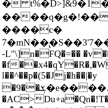
� t%�D>]&9�1��Θ���,}:
����q�g�!��
����c�
7�mN��̢�S��3'7
-L"\]n�FQ�=�� �v�
�f��x4�qY�R�,�W
l��^��p�(5�Jj�h��|�y
�9��ܮ�e����.^1F��*����qmÅB��ߢ��<�vrs���}o�|
�AC>Du+a�Qn�!T�`�K