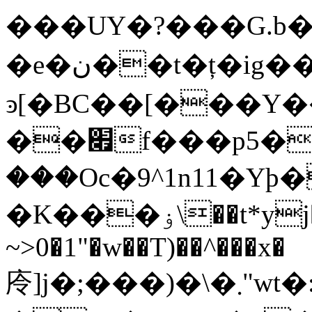
���UY�?���G.b�
�e�ن��t�ț�ig��[��w_�-
ͽ[�BC��[���Y
��׏f���p5�9�if;�=vxޫ��
���Oc�9^1n11�Yþ�
�K���ۏ\��t*yj�F��T�� ,��
~>0�1"�w��T)��^���x�
㡵]j�;���)�\�܂"wt�:o�\w��Cz���hg��`(������ݖS�Ὁ#rǲ���t�{m7bɏ!