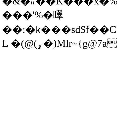
�&�#��K���x�%9
���'%�曎
��:�k���sd$f�
L �(@(ۄ�)Mlr~{g@