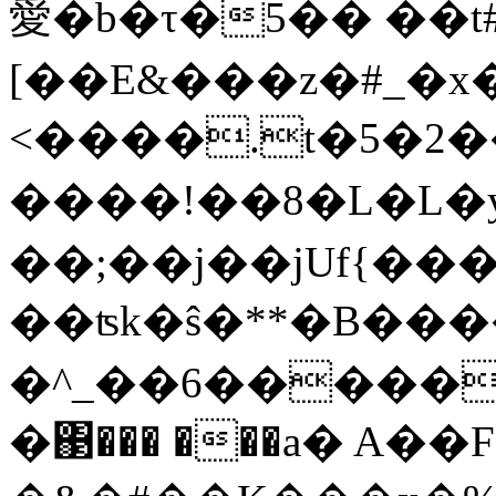
愛�b�τ�5�� ��t
[��E&���z�#_�x
<����.t�5�2
����!��8�L�L�
��;��j��jUf{���S
��ʦk�ŝ�**�B���
�^_��6�����V
�΃��� ���a� A��