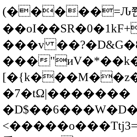
(�����=Ԉ
��oI��SR�0�1k
���v ��?�D&G�8
���"иV�*��k
[�{k���M��z
�7�tΩ|�������
�D$��6���W�D�
<�����o���Ttj3