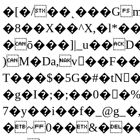
�[�/��˻���Gm�
�8��X��^X,�l*
�ō���]|_u��D�@V
)M�Dа,v��F��
T���$�5G�#�tN�
�g�I�;�;��0��
7�y��i��f�_@g_�,
�~ 0��&����Q�/߈�u�