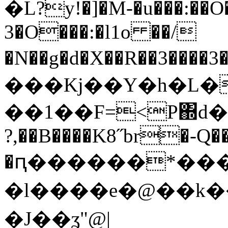
�L?y!�]�M-�u���:��
3�O���:�l1o ��/
�N��g�d�X��R��3��
���Kj��Υ�h�L�
��1��F=<Ρ΍d�
?,��B����K8˝br�-Q�
�ԥ������*����
�l����e�@��k� 
�J��ʓ"@|