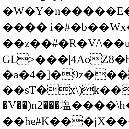
�W�Y�n�����E�B
���� i�#�b��Wx
�� z��#�R�V/\��ui��ع
GL>���|4AoZ8
�a�4�]�9z���
��sT�x\)k��
�V��)n2���塩����\h�
��he#K���jX��