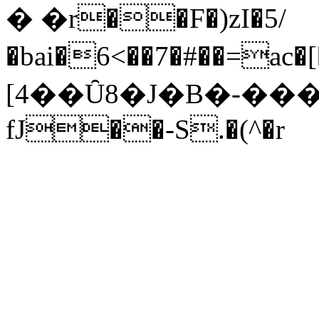
� �r��F�)zI�5/
�bai�6<��7�#��=ac�[��
[4��Ȗ8�J�B�-��
fJ��-S.�(^�r