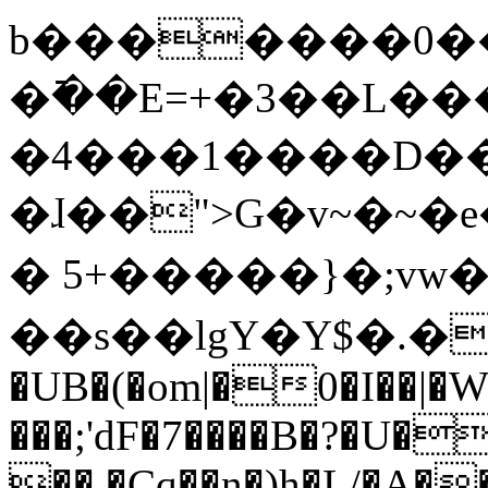
b�������0��
�߫��E=+�3��L�
�4���1����D��
�ɺ��">G�v~�~�
� 5+�����}�;v
��s��lgY�Y$�.�]ї
�UB�(�om|�0�I��|�
���;'dF�7����B�?�U�
�� �Cq��n�)h�L/�A�