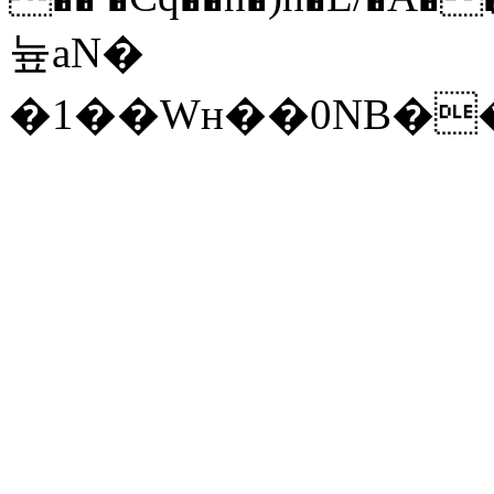
늎aN�
�1��Wн��0NB�