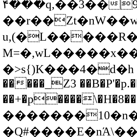
��۴�q,��3��9��/WG��z���T�2D
��r��Zt�nW��w
u,(�L�����R�
M=�,wL�����x��
�>s{)K���4�d�h ��;�ߢW 
�����_Z3 ��B�P'�p
��+�p����\�H�޲���8T� �v
�������10�n�
�Q#����E�nΆ\�