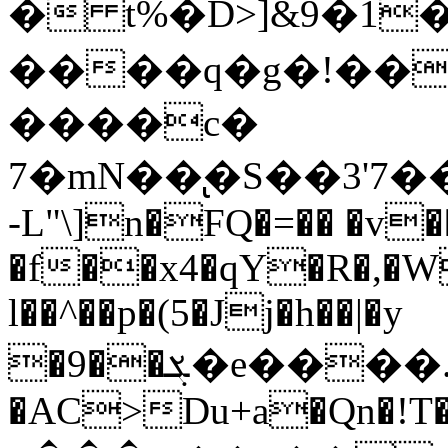
� t%�D>]&9�1��Θ���,}:
����q�g�!��
����c�
7�mN��̢�S��3'7
-L"\]n�FQ�=�� �v�
�f��x4�qY�R�,�W
l��^��p�(5�Jj�h��|�y
�9��ܮ�e����.^1F��*����qmÅB��ߢ��<�vrs���}o�|
�AC>Du+a�Qn�!T�`�K