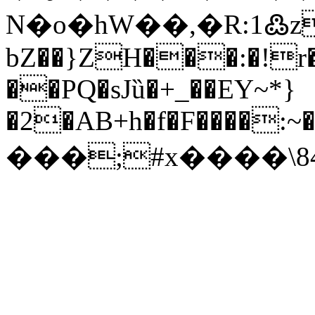
N�o�hW��,�R:1߷z
bZ��}ZH���:�!r
��PQ�sJȕ�+_��EY~*}
�2�AB+h�f�F����:~
���;#x����\8