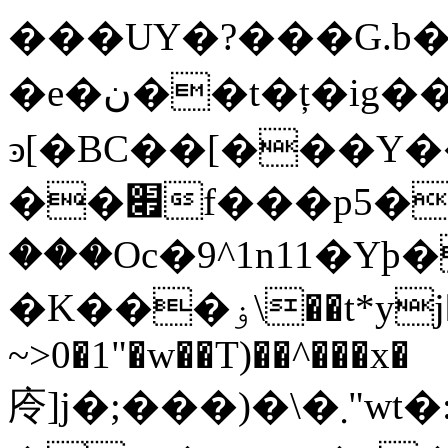
���UY�?���G.b�
�e�ن��t�ț�ig��[��w_�-
ͽ[�BC��[���Y
��׏f���p5�9�if;�=vxޫ��
���Oc�9^1n11�Yþ�
�K���ۏ\��t*yj�F��T�� ,��
~>0�1"�w��T)��^���x�
㡵]j�;���)�\�܂"wt�:o�\w��Cz���hg��`(������ݖS�Ὁ#rǲ���t�{m7bɏ!