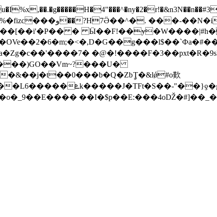
,��.�g�����H�4"���^�ny�2�r!�&n3N��n��#3
 ��V�&�%����qW�,����
����)GO��Vm~?���U�
��J��mۇhD�d�ՠq�ӞR\��`x/
�o�_9��E���� ��I�$p��E:���4oǄ �#]� �_�