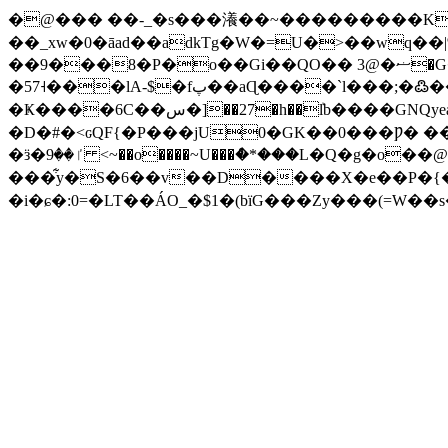
�@��� ��-
_�s���瀁��~���������Ku�I%x
��_xw�0�āad��adkTg�W�=U�>��wq��|%�fizc���و��?H7Ӛ��^�. ���-��N�i)�X{
��9���8�P�o��Gi��QО�� 3@�ޟ�G��[��i'�P�� � Ӹ��F!��ɏ�W����|#h��.|۴�vʝ����&���/
�57˧���lA-$�fپ��aɊ����`l���;�߷��OVe��2�6�m;�<�,D�G��g���l$��`Фa�#��;E�U�G@��)/
�Ҝ����6C��س�]��27�h��ܰlb����GNQyea�Zg�c��'����7� �@�!����F�3��pxt�R�9sk�e#�*-�T"�t�Z���(BR����BX�
�D�#�<ԍQF{�P���jU0�GK��0���Ƿ� 
�ӟ�ٵ��9 <~��o����~U���ް�*���L�Q�g�o��@�&��j�t��0���b�Q�ZbީT�&ӏǿ#o歎
���͋y�S�6��v��D����X�e��P�{��L6�����ܧk�����J�TFt�S��-"��}ƍ�g7
�і�ɕ�:0=�LT��ÁO_�$1�(bïG���Zy���(=W��s