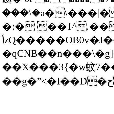
���\�a�\���|
�:� ��1^.��
ݴzQ�����OB0v�J��qpJ�14.�+���}
�qCNB��n���\�g
��X���3{�w蚊7��Z�:؜?6�?�2�