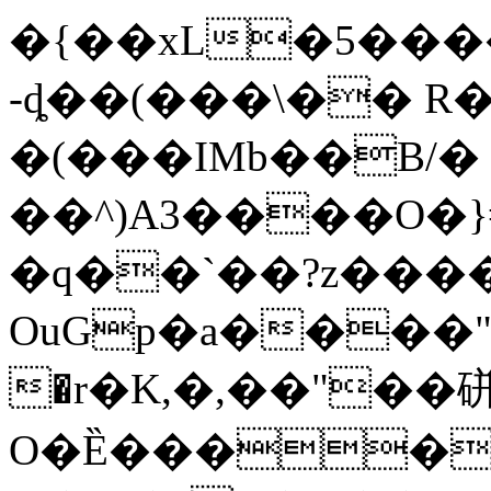
�{��xL�5����
-ȡ��(���\�� R
�(���IMb��B/� 
��^)A3����O�
�q��`��?z����$
OuGp�a����"4�
�r�K,�,��"��
O�Ȅ����