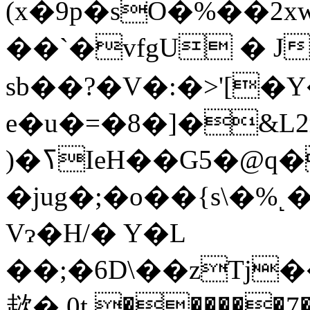
(x�9p�sO�%��2x
��`�vfgU � 
sb��?�V�:�>'[�
e�u�=�8�]�&
)�ߖIeH��G5�@q�A�1�J0NM�i)�
�jug�;�o��{s\�%˻
Vɂ�H/� Y�L
��;�6D\��zTj
趑� 0t ������7�