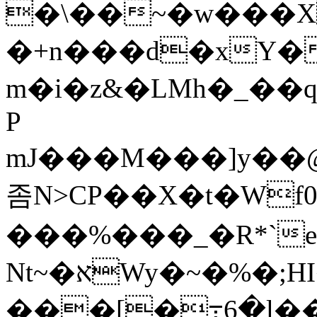
�\��~�w���X
�+n���d�xY�
m�i�z&�LMh�_��
P
mJ���M���]y��
좀N>CP��X�t�Wf0�
���%���_�R*`
Nt~�אWy�~�%�;HI��Z2��n�2��S:r��|-
���[�߹6�l��