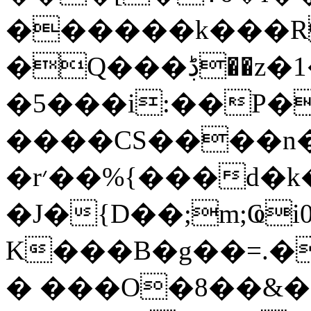
������k���R
�Q���ڋ��z�1�w�v�U����-
�5���i:��P�
����CS����n�
�r׳��%{���d�k��-
�J�{D��;m;Ҩ
K���B�g��=.�
� ���O�8��&�