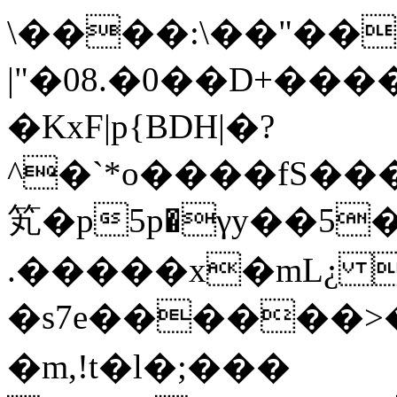
\����:\��"��
|"�08.�0��D+��
�KxF|p{BDH|�?
^�`*o����fS���
笂�p5p�γy��5�
.
�����x�mL¿ ��Ĝ��
�s7e������>�
�m,!t�l�;���