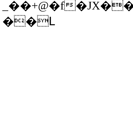
_��+@�f�JX�
��Լ