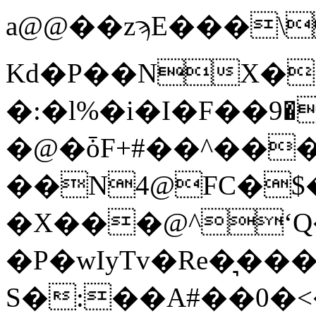
a@@��zϡE���\
Kd�P��NX�
�:�l%�i�I�F��׸���2�)�9�H��A�5��z�NV�e�z�����JV��2���8[b�n�l���L���<��k�@M�����!
�@�ȱF+#��^���
��N4@FC�$��x�=���
�X���@^ʻQ
�P�wIyTv�Re�͉��
S�:��A#��0�<