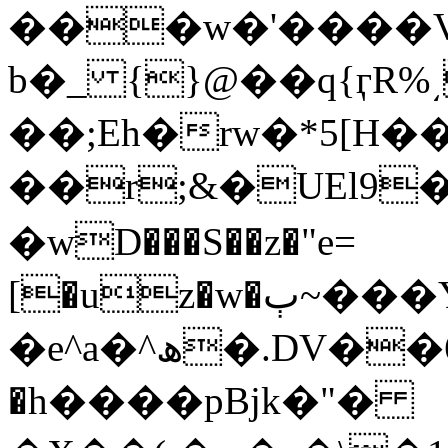
���w�'����VQ
b�_ {}@��q{ӷR
��;Eh�rw�*5[H�
��r;&�UEl9�-
�wD���S��z�"e=
[�uz�w�ٻ~���Yt��MD�>�?
�e^a�^ھ�.DV��6�2��l�w�e�Q�ִ�8-
�h����pBjk�"�