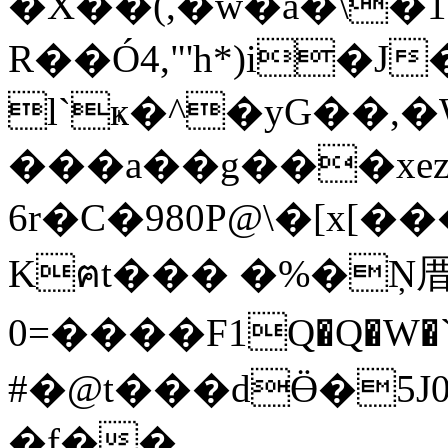
�X��(,�w�a�\�
R��Ó4,"'h*)i�J���C
l`ҝ�^�yG��
���a��g���xez
6r�C�980P@\�[x[�
Kฅt��� �%�Ņ
0=����F1Q�Q�W�
#�@t���dӪ�5J0
�f��