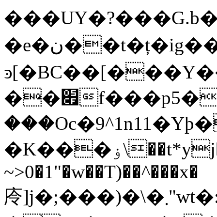
���UY�?���G.b�
�e�ن��t�ț�ig��[��w_�-
ͽ[�BC��[���Y
��׏f���p5�9�if;�=vxޫ��
���Oc�9^1n11�Yþ�
�K���ۏ\��t*yj�F��T�� ,��
~>0�1"�w��T)��^���x�
㡵]j�;���)�\�܂"wt�:o�\w��Cz���hg��`(������ݖS�Ὁ#rǲ���t�{m7bɏ!