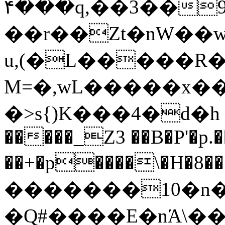
��۴�q,��3��9��/WG��z���T�2D
��r��Zt�nW��w
u,(�L�����R�
M=�,wL�����x��
�>s{)K���4�d�h ��;�ߢW 
�����_Z3 ��B�P'�p
��+�p����\�H�޲���8T� �v
�������10�n�
�Q#����E�nΆ\�