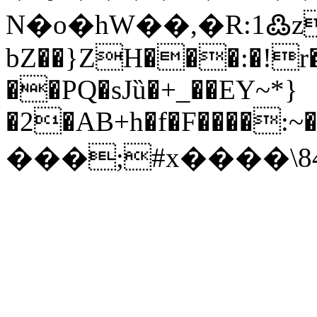
N�o�hW��,�R:1߷z
bZ��}ZH���:�!r
��PQ�sJȕ�+_��EY~*}
�2�AB+h�f�F����:~
���;#x����\8