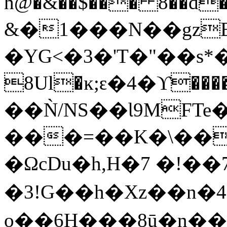
h@�&��$��� 8��d�(n=
&�1���N��gzB
�YG<�3�'T�"��s*�
8Uӏ�ĸ;ԑ�4�ϒ���
��Ǹ/NS��Ɩ9MF
���=��K�\��
�ΩcDu�h,H�7 �!��
�3!G��h�Xz��n�
o��6H���8ū�n��