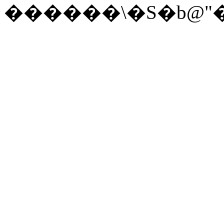
������\�S�b@"