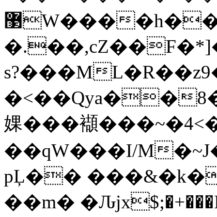
޳W����h���bǚшwu)�df�"��h0���t\
�.��,cZ��F�*
s?���ML�R��z
9
�<��Qya��8�
婐���襭���~�4<�
��qW���I/M�~J��ʶ��
pĻ�� ���&�k�
��m� �Ԉjx$;�+���