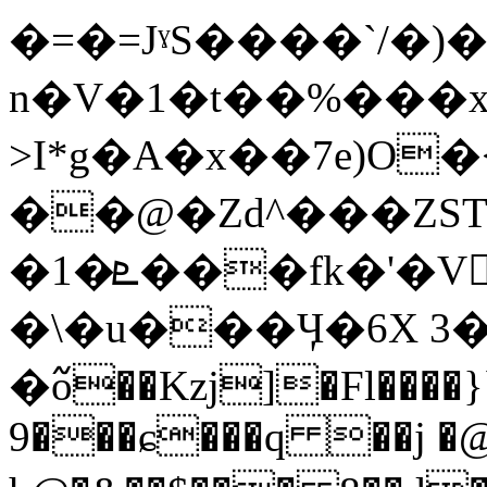
�=�=JˠS����`/�
n�V�1�t��%���
>I*g�A�x��7e)O
��@�Zd^���ZS
�1�ܧ���fk�'�V𿺰�k�w��UM��}�
�\�u���Ӌ�6X 3
�߬o��Kzj]�Fl����
9���ɕ���q ��j �