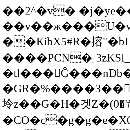
��2^�v� �j�ye�
��v��ж���U�vX
��КibX5#R�搈"�b
����PCN�˿3zKSl
�tl���Ĝ���nDb
�GR�%����3��
坽z��G�H�겟Z�(׋"#'�0
�CO�c�g�g�e�X