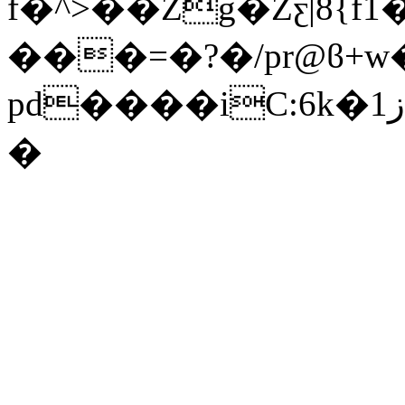
f�^>��Zg�Zƹ|8{f
���=�?�/pr@ϐ+w�
pd����iC:6k�ز1��#+��x�xyQ�XM����S-
�