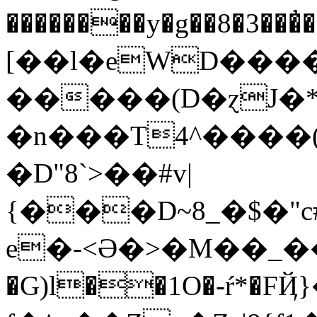
��������y�g��8�3�
[��l�eWD����
�����(D�ɀJ�*
�n���T4^����(
�D"8`>��#v|
{���D~8_�$�"c#ڠ�ف!S"��՗D���k����qT>a�ܞ�P�o>E�
e�-<Ə�>�M��_��
�G)l��1O�-ŕ*�FҊ