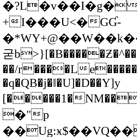
�?L�v��I�g�
+I���U<�GƓ-
�*WY+@��W��k�
굳b>}[�B�����Ƶ�^��
��/r����Le�����
�q�QB�j�ǁ�U]�D��Y]y
[�����1�NM��h,3
�"p
��Ug:ӿ$��VQ��